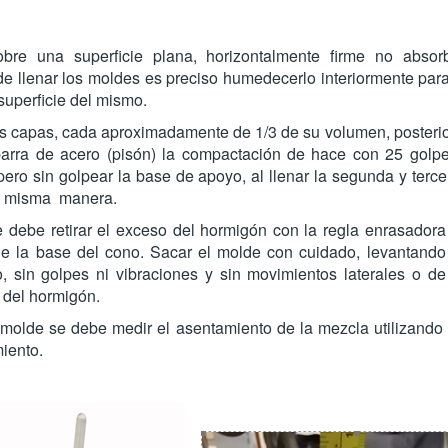
bre una superficie plana, horizontalmente firme no absor
 llenar los moldes es preciso humedecerlo interiormente para
superficie del mismo.
res capas, cada aproximadamente de 1/3 de su volumen, posteri
rra de acero (pisón) la compactación de hace con 25 golpes
ero sin golpear la base de apoyo, al llenar la segunda y terc
a misma manera.
 debe retirar el exceso del hormigón con la regla enrasadora 
e la base del cono. Sacar el molde con cuidado, levantando
, sin golpes ni vibraciones y sin movimientos laterales o d
n del hormigón.
 molde se debe medir el asentamiento de la mezcla utilizando el
iento.