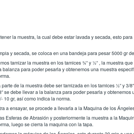
ner la muestra, la cual debe estar lavada y secada, esto para 
limpia y secada, se coloca en una bandeja para pesar 5000 gr d
os tamizar la muestra en los tamices ¾” y ½” , la muestra que 
la balanza para poder pesarla y obtenemos una muestra especifi
orma.
 parte de la muestra debe ser tamizada en los tamices ½” y 3/8”
8” se debe llevar a la balanza para poder pesarla y obtenemos
- 10 gr, así como indica la norma.
ra a ensayar, se procede a llevarla a la Maquina de los Ángeles
s Esferas de Abrasión y posteriormente la muestra a la Maqui
orma, luego se cierra la maquina con la tapa.
ndemos la máquina de los Ángeles, esto durante 20 min a una 