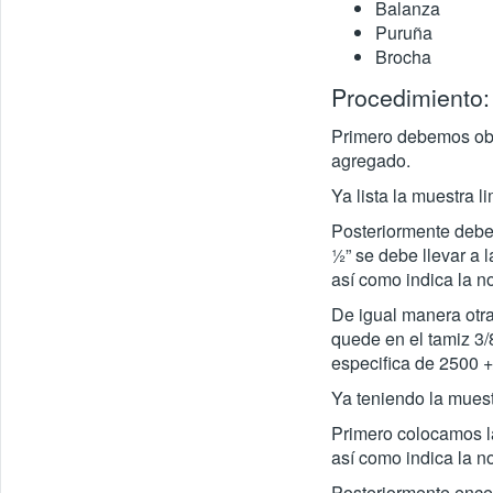
Balanza
Puruña
Brocha
Procedimiento:
Primero debemos obte
agregado.
Ya lista la muestra 
Posteriormente debem
½” se debe llevar a 
así como indica la n
De igual manera otra
quede en el tamiz 3/
especifica de 2500 +/
Ya teniendo la muest
Primero colocamos la
así como indica la n
Posteriormente ence