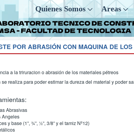
Quienes Somos
Areas
ncia a la triruracion o abrasión de los materiales pétreos
se realiza para poder estimar la dureza del material y poder s
amientas:
as Abrasivas
s Angeles
s y base (1”, ¾”, ½”, 3/8” y el tamiz Nº12)
tálicos