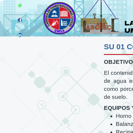
OBJETIVO
El conteni
de agua en
como porce
de suelo.
EQUIPOS 
Horno
Balan
Recipi