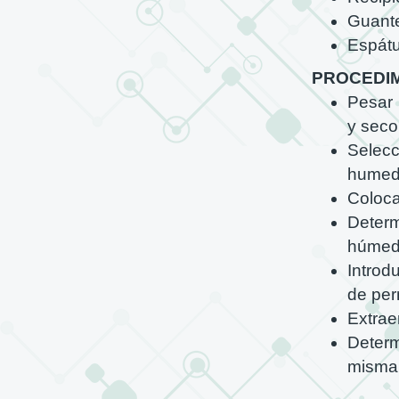
Guant
Espátu
PROCEDI
Pesar 
y seco
Selecc
humeda
Coloca
Determ
húmed
Introd
de per
Extrae
Determ
misma