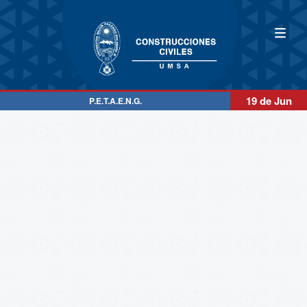
19 de Jun
P.E.T.A.E.N.G.