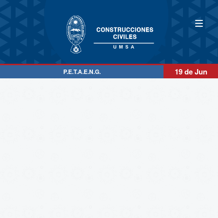
19 de Jun
P.E.T.A.E.N.G.