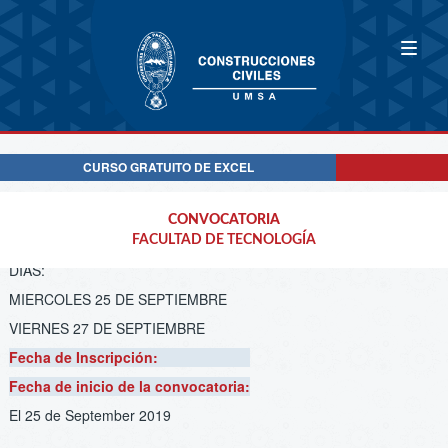
CURSO GRATUITO DE EXCEL
CONVOCATORIA
CONVOCATORIA
Descripción:
CURSO PREFACULTATIVO O PREUNIVERSITARIO
FACULTAD DE TECNOLOGÍA
DIAS:
MIERCOLES 25 DE SEPTIEMBRE
VIERNES 27 DE SEPTIEMBRE
Fecha de Inscripción:
Fecha de inicio de la convocatoria:
El 25 de September 2019