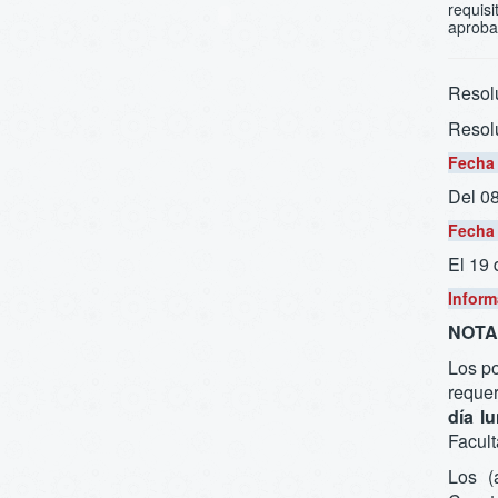
requis
aproba
Resolu
Resol
Fecha 
Del 0
Fecha 
El 19
Inform
NOTA.
Los po
requer
día l
Facult
Los (