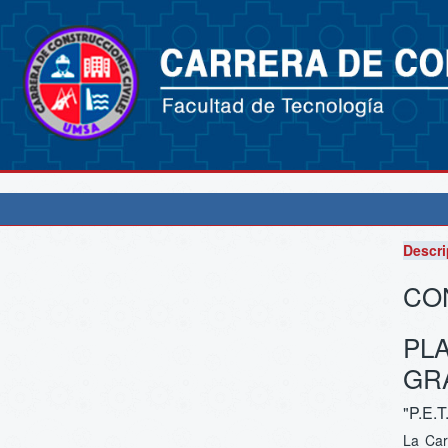
Descri
CON
PL
GR
"P.E.T
La Car