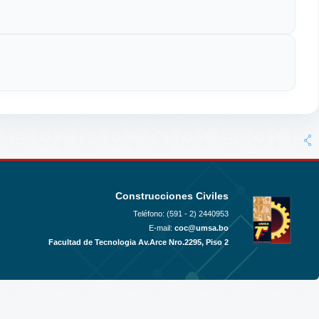
Construcciones Civiles
Teléfono: (591 - 2)
2440953
E-mail:
coc@umsa.bo
Facultad de Tecnologia Av.Arce Nro.2295, Piso 2