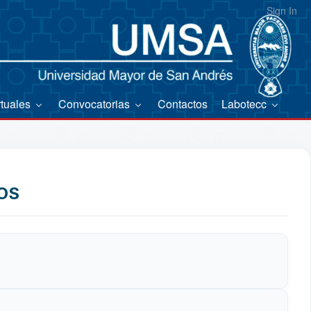
Sign In
rtuales
Convocatorias
Contactos
Labotecc
OS