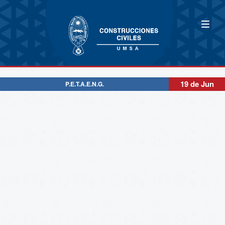
19 de Jun
P.E.T.A.E.N.G.