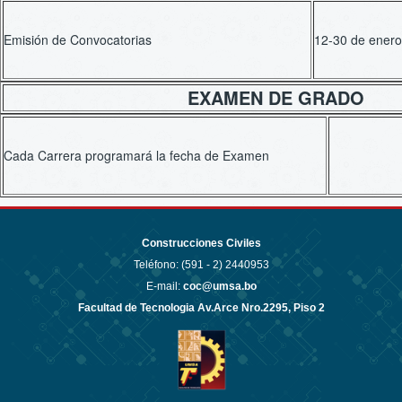
Emisión de Convocatorias
12-30 de ener
EXAMEN DE GRADO
Cada Carrera programará la fecha de Examen
Construcciones Civiles
Teléfono: (591 - 2)
2440953
E-mail:
coc@umsa.bo
Facultad de Tecnologia Av.Arce Nro.2295, Piso 2