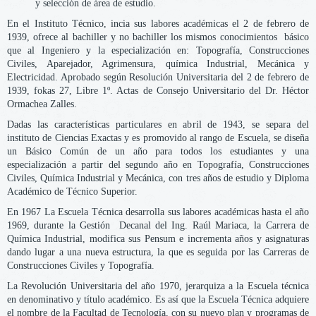
y selección de área de estudio.
En el Instituto Técnico, incia sus labores académicas el 2 de febrero de
1939, ofrece al bachiller y no bachiller los mismos conocimientos básico
que al Ingeniero y la especialización en: Topografía, Construcciones
Civiles, Aparejador, Agrimensura, química Industrial, Mecánica y
Electricidad. Aprobado según Resolución Universitaria del 2 de febrero de
1939, fokas 27, Libre 1º. Actas de Consejo Universitario del Dr. Héctor
Ormachea Zalles.
Dadas las características particulares en abril de 1943, se separa del
instituto de Ciencias Exactas y es promovido al rango de Escuela, se diseña
un Básico Común de un año para todos los estudiantes y una
especialización a partir del segundo año en Topografía, Construcciones
Civiles, Química Industrial y Mecánica, con tres años de estudio y Diploma
Académico de Técnico Superior.
En 1967 La Escuela Técnica desarrolla sus labores académicas hasta el año
1969, durante la Gestión Decanal del Ing. Raúl Mariaca, la Carrera de
Química Industrial, modifica sus Pensum e incrementa años y asignaturas
dando lugar a una nueva estructura, la que es seguida por las Carreras de
Construcciones Civiles y Topografía.
La Revolución Universitaria del año 1970, jerarquiza a la Escuela técnica
en denominativo y título académico. Es así que la Escuela Técnica adquiere
el nombre de la Facultad de Tecnología, con su nuevo plan y programas de