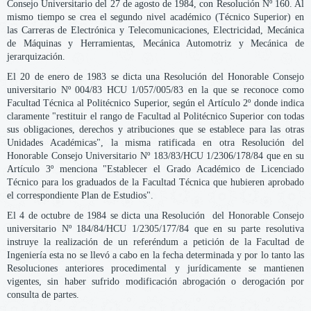
Consejo Universitario del 27 de agosto de 1984, con Resolución Nº 160. Al
mismo tiempo se crea el segundo nivel académico (Técnico Superior) en
las Carreras de Electrónica y Telecomunicaciones, Electricidad, Mecánica
de Máquinas y Herramientas, Mecánica Automotriz y Mecánica de
jerarquización.
El 20 de enero de 1983 se dicta una Resolución del Honorable Consejo
universitario Nº 004/83 HCU 1/057/005/83 en la que se reconoce como
Facultad Técnica al Politécnico Superior, según el Artículo 2º donde indica
claramente "restituir el rango de Facultad al Politécnico Superior con todas
sus obligaciones, derechos y atribuciones que se establece para las otras
Unidades Académicas", la misma ratificada en otra Resolución del
Honorable Consejo Universitario Nº 183/83/HCU 1/2306/178/84 que en su
Artículo 3º menciona "Establecer el Grado Académico de Licenciado
Técnico para los graduados de la Facultad Técnica que hubieren aprobado
el correspondiente Plan de Estudios".
El 4 de octubre de 1984 se dicta una Resolución del Honorable Consejo
universitario Nº 184/84/HCU 1/2305/177/84 que en su parte resolutiva
instruye la realización de un referéndum a petición de la Facultad de
Ingeniería esta no se llevó a cabo en la fecha determinada y por lo tanto las
Resoluciones anteriores procedimental y jurídicamente se mantienen
vigentes, sin haber sufrido modificación abrogación o derogación por
consulta de partes.