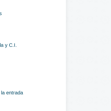
s
a y C.I.
 la entrada