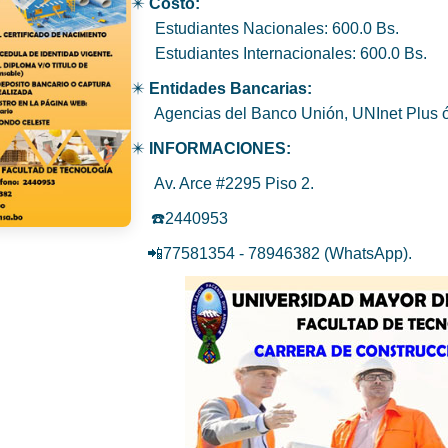
✴️
Costo:
Estudiantes Nacionales: 600.0 Bs.
Estudiantes Internacionales: 600.0 Bs.
✴️
Entidades Bancarias:
Agencias del Banco Unión, UNInet Plus ó
✴️
INFORMACIONES:
Av. Arce #2295 Piso 2.
☎️2440953
📲77581354 - 78946382 (WhatsApp).