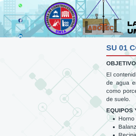
OBJETIVO
El conteni
de agua en
como porce
de suelo.
EQUIPOS 
Horno
Balan
Recipi