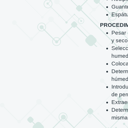
Guant
Espátu
PROCEDI
Pesar 
y seco
Selecc
humeda
Coloca
Determ
húmed
Introd
de per
Extrae
Determ
misma