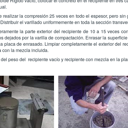
lde Rígido vacío, colocar el concreto en el recipiente en tres
ual.
 realizar la compresión 25 veces en todo el espesor, pero sin 
 Distribuir el varillado uniformemente en toda la sección transver
ramente la parte exterior del recipiente de 10 a 15 veces co
os dejados por la varilla de compactación. Enrasar la superficie
 placa de enrasado. Limpiar completamente el exterior del re
 con la mezcla incluida.
 del peso del recipiente vacío y recipiente con mezcla en la pla