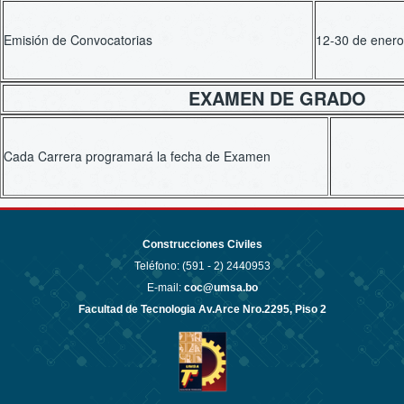
Emisión de Convocatorias
12-30 de ener
EXAMEN DE GRADO
Cada Carrera programará la fecha de Examen
Construcciones Civiles
Teléfono: (591 - 2)
2440953
E-mail:
coc@umsa.bo
Facultad de Tecnologia Av.Arce Nro.2295, Piso 2