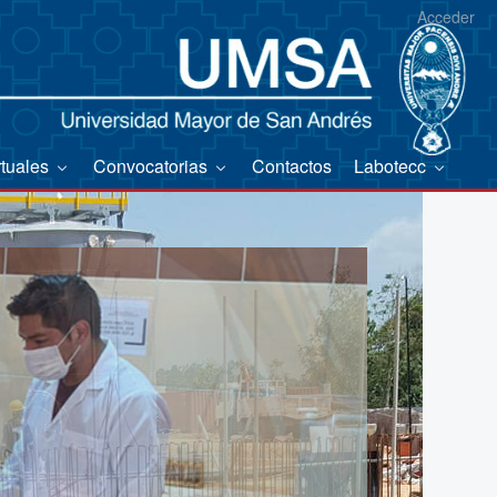
Acceder
rtuales
Convocatorias
Contactos
Labotecc