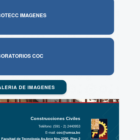
BOTECC IMAGENES
BORATORIOS COC
ALERIA DE IMAGENES
Construcciones Civiles
Teléfono: (591 - 2)
2440953
E-mail:
coc@umsa.bo
Facultad de Tecnologia Av.Arce Nro.2295, Piso 2