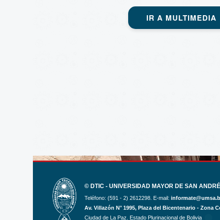
IR A MULTIMEDIA
© DTIC - UNIVERSIDAD MAYOR DE SAN ANDRÉS,
Teléfono: (591 - 2) 2612298. E-mail:
informate@umsa.
Av. Villazón N° 1995, Plaza del Bicentenario - Zona Ce
Ciudad de La Paz. Estado Plurinacional de Bolivia