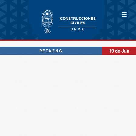
19 de Jun
P.E.T.A.E.N.G.