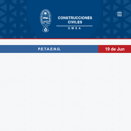
19 de Jun
P.E.T.A.E.N.G.