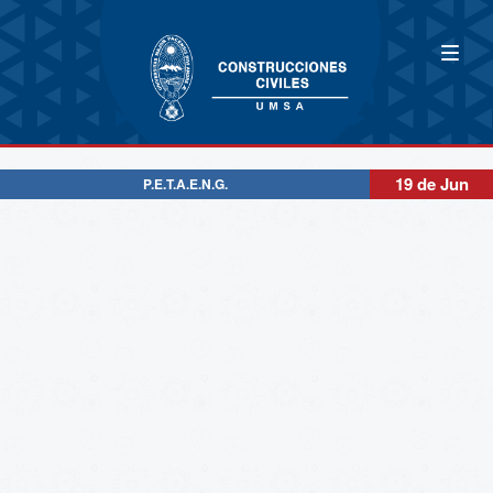
19 de Jun
P.E.T.A.E.N.G.