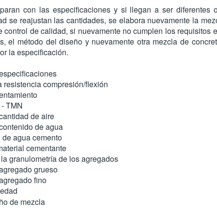
aran con las especificaciones y si llegan a ser diferentes
dad se reajustan las cantidades, se elabora nuevamente la mez
 control de calidad, si nuevamente no cumplen los requisitos 
les, el método del diseño y nuevamente otra mezcla de concret
or la especificación.
 especificaciones
a resistencia compresión/flexión
sentamiento
 - TMN
cantidad de aire
 contenido de agua
ón de agua cemento
aterial cementante
e la granulometría de los agregados
 agregado grueso
agregado fino
medad
eño de mezcla