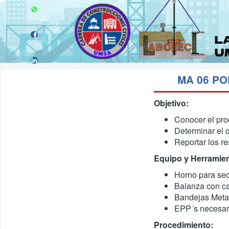
MA 06 P
Objetivo:
Conocer el pro
Determinar el 
Reportar los r
Equipo y Herramien
Horno para se
Balanza con c
Bandejas Meta
EPP´s necesar
Procedimiento: