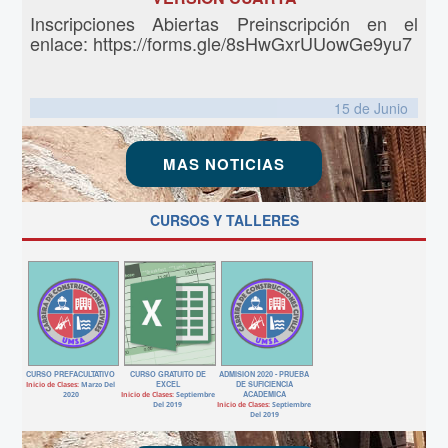
Inscripciones Abiertas Preinscripción en el
enlace: https://forms.gle/8sHwGxrUUowGe9yu7
15 de
Junio
MAS NOTICIAS
CURSOS Y TALLERES
CURSO PREFACULTATIVO
CURSO GRATUITO DE
ADMISION 2020 - PRUEBA
Inicio de Clases:
Marzo Del
EXCEL
DE SUFICIENCIA
2020
Inicio de Clases:
Septiembre
ACADEMICA
Del 2019
Inicio de Clases:
Septiembre
Del 2019